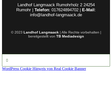
Landhof Langmaack Rumohrholz 2 24254
Rumohr |
Telefon
: 017624894702 |
E-Mail
:
info@landhof-langmaack.de
© 2023
Landhof Langmaack
| Alle Rechte vorbehalten |
bereitgestellt von
TB Mediadesign
WordPress Cookie Hinweis von Real Cookie Banner